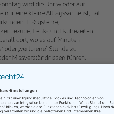
Sonntag wird die Uhr wieder auf
le nur eine kleine Alltagssache ist, hat
wirkungen: IT-Systeme,
e Zeitbezüge, Lenk- und Ruhezeiten
berall dort, wo es auf Minuten
“ oder „verlorene“ Stunde zu
der Missverständnissen führen.
gistik sind u. a.:
elte oder fehlende Zeitstempel in
ratur-Monitoring
eichende Zeitzonen führen zu
 Slot-Missverständnissen