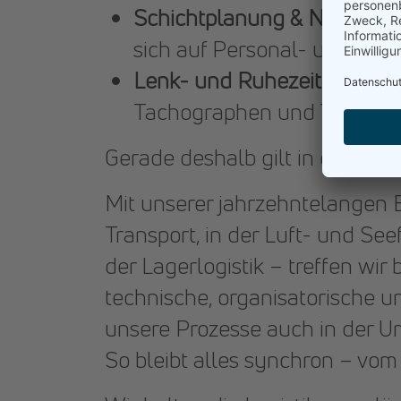
Schichtplanung & Nachtexp
sich auf Personal- und Um
Lenk- und Ruhezeiten:
die U
Tachographen und Tourenp
Gerade deshalb gilt in der Logi
Mit unserer jahrzehntelangen 
Transport, in der Luft- und See
der Lagerlogistik – treffen w
technische, organisatorische 
unsere Prozesse auch in der U
So bleibt alles synchron – vom