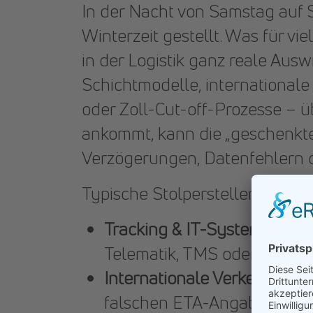
In der Nacht von Samstag auf 
Winterzeit gestellt. Was für vie
in der Logistik ganz reale Aus
Schichtmodelle, international
oder Zoll-Cut-off-Prozesse – ü
ankommt, kann die „geschenkte
Verzögerungen, Datenfehlern o
Typische Stolperstellen in der Lo
Tracking & IT-Systeme:
dopp
Telematik, TMS oder Tempe
Internationale Verkehre:
abw
falschen ETA-Angaben oder