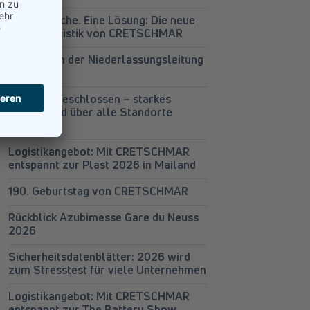
Vier Bereiche. Eine Lösung: Die neue
Projektlogistik von CRETSCHMAR
Wechsel in der Niederlassungsleitung
Leipzig
Audits abgeschlossen – starkes
Gesamtbild über alle Standorte
hinweg
Logistikangebot: Mit CRETSCHMAR
entspannt zur Plast 2026 in Mailand
190. Geburtstag von CRETSCHMAR
Rückblick Azubimesse Gare du Neuss
2026
Sicherheitsdatenblätter: 2026 wird
zum Stresstest für viele Unternehmen
Logistikangebot: Mit CRETSCHMAR
entspannt zur The Battery Show