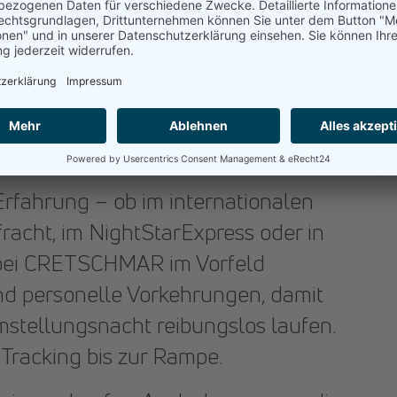
ress:
die „zusätzliche Stunde“ wirkt
schlagplanung aus
mstellung beeinflusst digitale
lanung
stik:
Zeit ist Systemstabilität.
Erfahrung – ob im internationalen
fracht, im NightStarExpress oder in
ir bei CRETSCHMAR im Vorfeld
und personelle Vorkehrungen, damit
mstellungsnacht reibungslos laufen.
 Tracking bis zur Rampe.