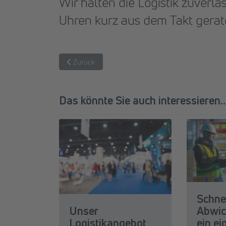
Wir halten die Logistik zuverl
Uhren kurz aus dem Takt gerat
Vorheriger Beitrag: Yvonne bringt Kinder zum Läch
Zurück
Das könnte Sie auch interessieren...
Schne
Unser
Abwic
Logistikangebot
ein e