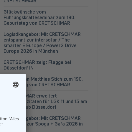
CRETSCHMAR!
Glückwünsche vom
Führungskräfteseminar zum 190.
Geburtstag von CRETSCHMAR
Logistikangebot: Mit CRETSCHMAR
entspannt zur intersolar / The
smarter E Europe / Power2 Drive
Europe 2026 in München
CRETSCHMAR zeigt Flagge bei
Düsseldorf IN
3 Fragen an Matthias Stich zum 190.
Geburtstag von CRETSCHMAR
CRETSCHMAR erweitert
Lagerkapazitäten für LGK 11 und 13 am
Logistik-Hub Düsseldorf
Logistikangebot: Mit CRETSCHMAR
entspannt zur Spoga + Gafa 2026 in
Köln