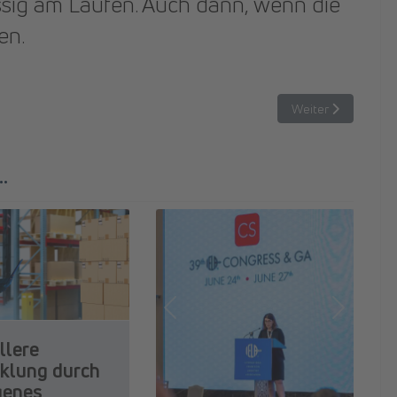
ässig am Laufen. Auch dann, wenn die
en.
eln
Nächster Beitrag: 
Weiter
.
Previous
Next
llere
klung durch
igenes