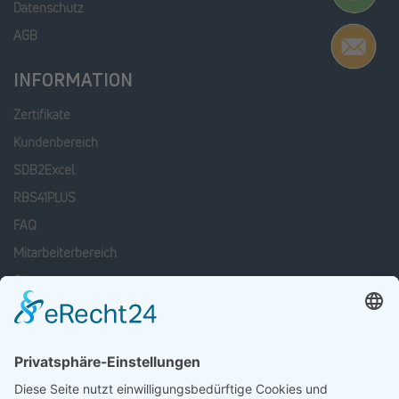
Datenschutz
AGB
INFORMATION
Zertifikate
Kundenbereich
SDB2Excel
RBS41PLUS
FAQ
Mitarbeiterbereich
Sitemap
SOCIAL MEDIA