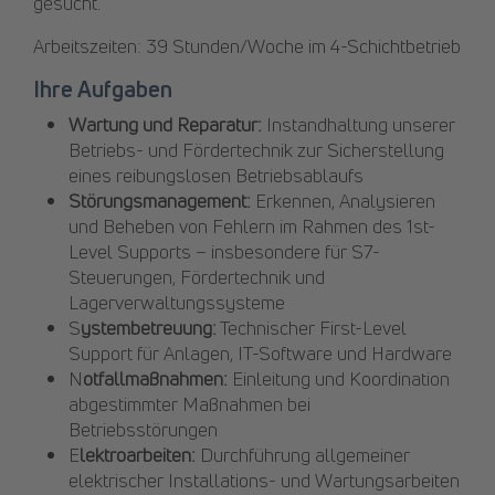
gesucht.
Arbeitszeiten: 39 Stunden/Woche im 4-Schichtbetrieb
Ihre Aufgaben
Wartung und Reparatur:
Instandhaltung unserer
Betriebs- und Fördertechnik zur Sicherstellung
eines reibungslosen Betriebsablaufs
Störungsmanagement:
Erkennen, Analysieren
und Beheben von Fehlern im Rahmen des 1st-
Level Supports – insbesondere für S7-
Steuerungen, Fördertechnik und
Lagerverwaltungssysteme
S
ystembetreuung:
Technischer First-Level
Support für Anlagen, IT-Software und Hardware
N
otfallmaßnahmen:
Einleitung und Koordination
abgestimmter Maßnahmen bei
Betriebsstörungen
E
lektroarbeiten:
Durchführung allgemeiner
elektrischer Installations- und Wartungsarbeiten