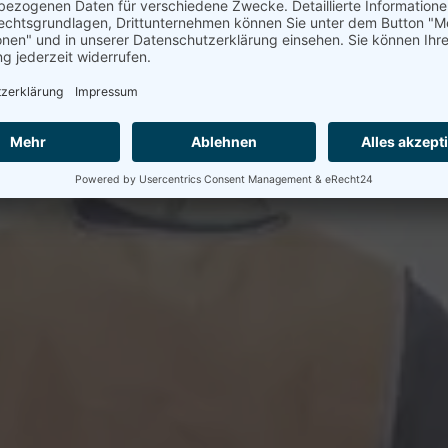
he Lagerlogisti
n drei Dimension