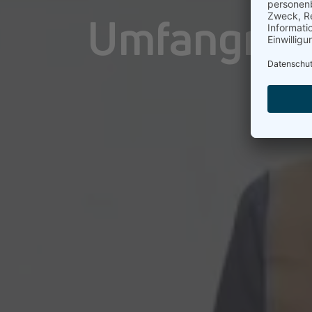
Umfangreic
i