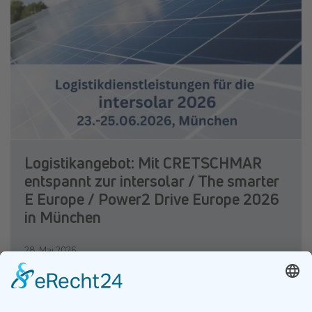
Logistikangebot: Mit CRETSCHMAR
entspannt zur intersolar / The smarter
E Europe / Power2 Drive Europe 2026
in München
28. Mai 2026
Weiterlesen …