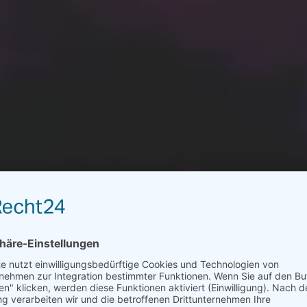
ert
.
Verlässlich
.
vernetzt
.