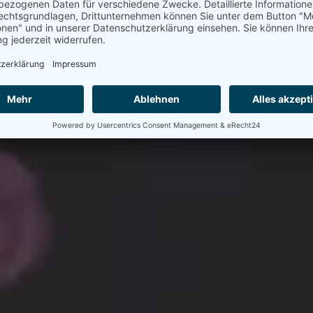
 & AGENTUREN
BETREIBER VON VER
SSEN & KONGRESSEN
INDUSTRIE- & INF