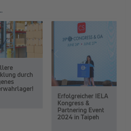
.
Previous
Next
llere
klung durch
igenes
erwahrlager!
Erfolgreicher IELA
Kongress &
Partnering Event
2024 in Taipeh