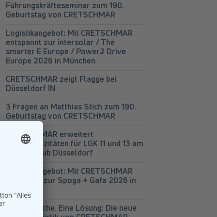
Führungskräfteseminar zum 190.
Geburtstag von CRETSCHMAR
Logistikangebot: Mit CRETSCHMAR
entspannt zur intersolar / The
smarter E Europe / Power2 Drive
Europe 2026 in München
CRETSCHMAR zeigt Flagge bei
Düsseldorf IN
3 Fragen an Matthias Stich zum 190.
Geburtstag von CRETSCHMAR
CRETSCHMAR erweitert
Lagerkapazitäten für LGK 11 und 13 am
Logistik-Hub Düsseldorf
Logistikangebot: Mit CRETSCHMAR
entspannt zur Spoga + Gafa 2026 in
Köln
Vier Bereiche. Eine Lösung: Die neue