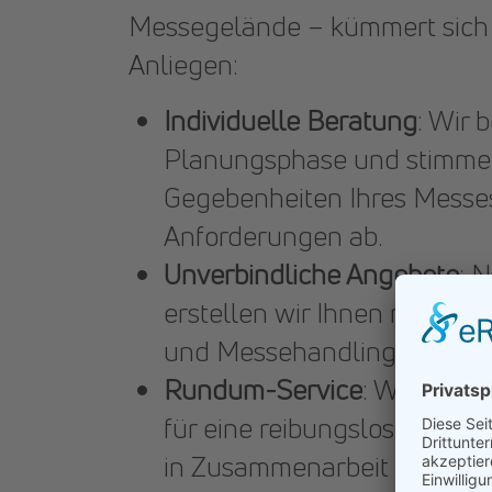
Messegelände – kümmert sich p
Anliegen:
Individuelle Beratung
: Wir 
Planungsphase und stimmen
Gegebenheiten Ihres Messes
Anforderungen ab.
Unverbindliche Angebote
: 
erstellen wir Ihnen maßges
und Messehandling.
Rundum-Service
: Wir buch
für eine reibungslose Abwic
in Zusammenarbeit mit den o