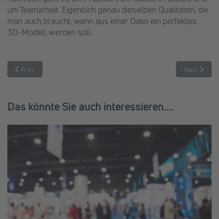
um Teamarbeit. Eigentlich genau dieselben Qualitäten, die
man auch braucht, wenn aus einer Datei ein perfektes
3D-Modell werden soll.
Previous article: Gut vernetzt im Hafen: CRETSCHMAR überzeugt Sta
Next articl
Prev
Next
Das könnte Sie auch interessieren....