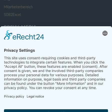
Mitarbeiterbereich
SDB2Excel
SOCIAL MEDIA
Facebook
Linkedin
xing
Instagram
LATEST JOB OFFERS
Mitarbeiter Wareneingang / Warenausgang (m/w/d)
23 July 2026
Disponent nationale und internationale Transporte (m/w/d)
05 June 2026