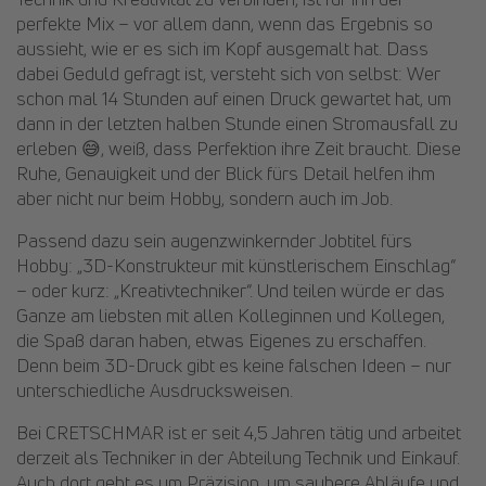
perfekte Mix – vor allem dann, wenn das Ergebnis so
aussieht, wie er es sich im Kopf ausgemalt hat. Dass
dabei Geduld gefragt ist, versteht sich von selbst: Wer
schon mal 14 Stunden auf einen Druck gewartet hat, um
dann in der letzten halben Stunde einen Stromausfall zu
erleben 😅, weiß, dass Perfektion ihre Zeit braucht. Diese
Ruhe, Genauigkeit und der Blick fürs Detail helfen ihm
aber nicht nur beim Hobby, sondern auch im Job.
Passend dazu sein augenzwinkernder Jobtitel fürs
Hobby: „3D-Konstrukteur mit künstlerischem Einschlag“
– oder kurz: „Kreativtechniker“. Und teilen würde er das
Ganze am liebsten mit allen Kolleginnen und Kollegen,
die Spaß daran haben, etwas Eigenes zu erschaffen.
Denn beim 3D-Druck gibt es keine falschen Ideen – nur
unterschiedliche Ausdrucksweisen.
Bei CRETSCHMAR ist er seit 4,5 Jahren tätig und arbeitet
derzeit als Techniker in der Abteilung Technik und Einkauf.
Auch dort geht es um Präzision, um saubere Abläufe und