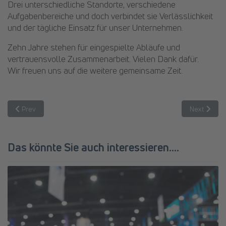
Drei unterschiedliche Standorte, verschiedene
Aufgabenbereiche und doch verbindet sie Verlässlichkeit
und der tägliche Einsatz für unser Unternehmen.
Zehn Jahre stehen für eingespielte Abläufe und
vertrauensvolle Zusammenarbeit. Vielen Dank dafür.
Wir freuen uns auf die weitere gemeinsame Zeit.
Previous article: Noah: Jederzeit einsatzbereit – auch außerhalb der
Next articl
Prev
Next
Das könnte Sie auch interessieren....