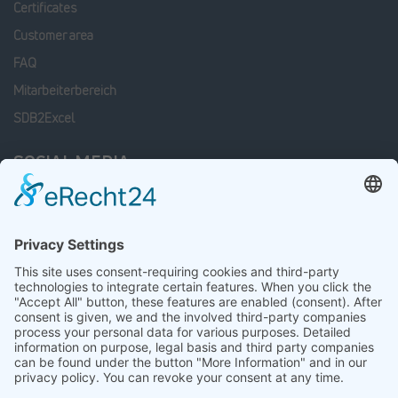
Certificates
Customer area
FAQ
Mitarbeiterbereich
SDB2Excel
SOCIAL MEDIA
Facebook
Linkedin
xing
Instagram
LATEST JOB OFFERS
Mitarbeiter Wareneingang / Warenausgang (m/w/d)
23 July 2026