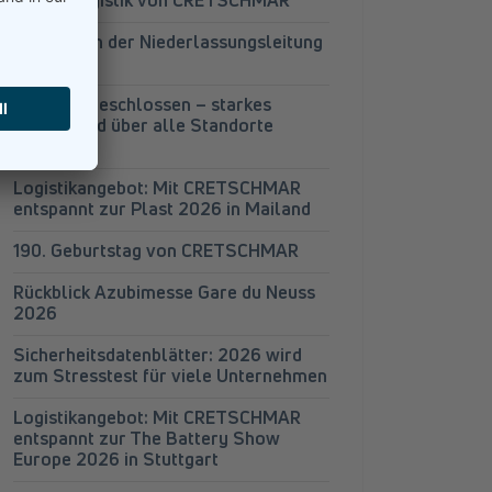
Projektlogistik von CRETSCHMAR
Wechsel in der Niederlassungsleitung
Leipzig
Audits abgeschlossen – starkes
Gesamtbild über alle Standorte
hinweg
Logistikangebot: Mit CRETSCHMAR
entspannt zur Plast 2026 in Mailand
190. Geburtstag von CRETSCHMAR
Rückblick Azubimesse Gare du Neuss
2026
Sicherheitsdatenblätter: 2026 wird
zum Stresstest für viele Unternehmen
Logistikangebot: Mit CRETSCHMAR
entspannt zur The Battery Show
Europe 2026 in Stuttgart