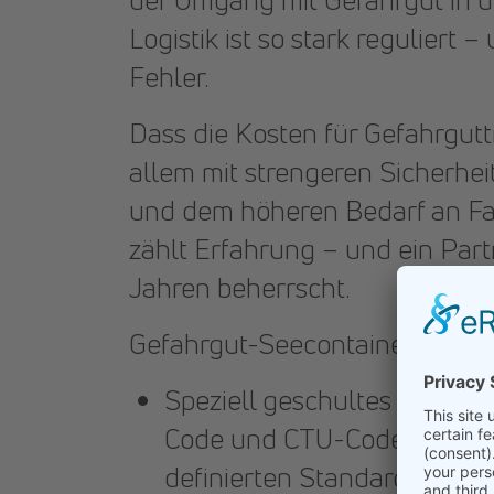
Logistik ist so stark reguliert –
Fehler.
Dass die Kosten für Gefahrgutt
allem mit strengeren Sicherhei
und dem höheren Bedarf an F
zählt Erfahrung – und ein Partn
Jahren beherrscht.
Gefahrgut-Seecontainer: Bei 
Speziell geschultes Fachpe
Code und CTU-Code umfasse
definierten Standards – dami