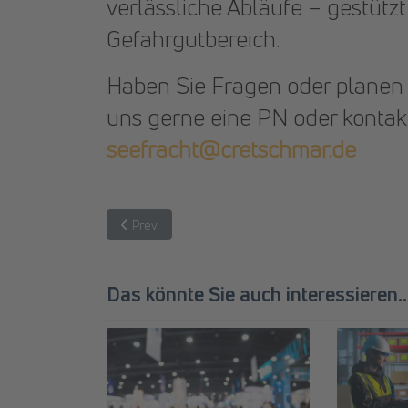
verlässliche Abläufe – gestütz
Gefahrgutbereich.
Haben Sie Fragen oder planen 
uns gerne eine PN oder kontak
seefracht@cretschmar.de
Previous article: Ein Coach, der auch im Lager den 
Prev
Das könnte Sie auch interessieren...