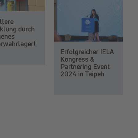
Previous
Next
llere
klung durch
igenes
erwahrlager!
Erfolgreicher IELA
Kongress &
Partnering Event
2024 in Taipeh