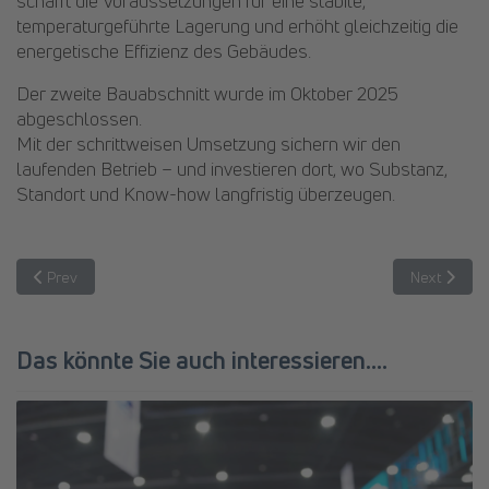
schafft die Voraussetzungen für eine stabile,
temperaturgeführte Lagerung und erhöht gleichzeitig die
energetische Effizienz des Gebäudes.
Der zweite Bauabschnitt wurde im Oktober 2025
abgeschlossen.
Mit der schrittweisen Umsetzung sichern wir den
laufenden Betrieb – und investieren dort, wo Substanz,
Standort und Know-how langfristig überzeugen.
Previous article: Luftfracht bei CRETSCHMAR – seit Jahrzehnten bes
Next article
Prev
Next
Das könnte Sie auch interessieren....