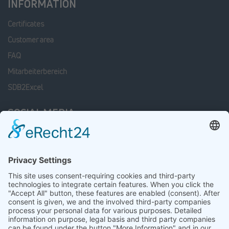
INFORMATION
Certificates
Customer area
FAQ
Mitarbeiterbereich
SDB2Excel
SOCIAL MEDIA
Facebook
Linkedin
xing
Instagram
LATEST JOB OFFERS
Mitarbeiter Wareneingang / Warenausgang (m/w/d)