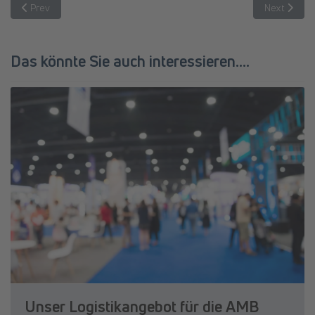
Previous article: Von der Lagerhalle ins Leitstand-Büro – 10 Jahre
Next article
Prev
Next
Das könnte Sie auch interessieren....
Unser Logistikangebot für die AMB