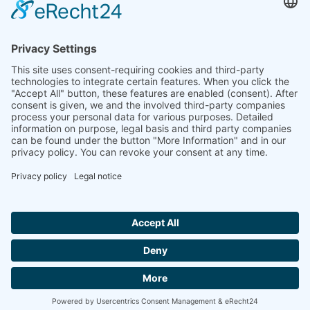
Facebook
Linkedin
xing
Instagram
LATEST JOB OFFERS
Mitarbeiter Wareneingang / Warenausgang (m/w/d)
23 July 2026
Disponent nationale und internationale Transporte (m/w/d)
05 June 2026
© 2026 L.W. Cretschmar GmbH & Co. KG
Cookie settings