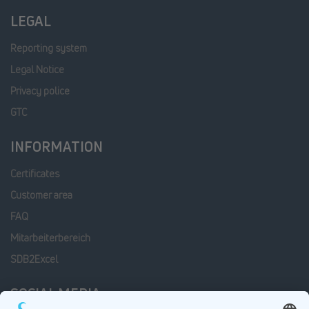
LEGAL
Reporting system
Legal Notice
Privacy police
GTC
INFORMATION
Certificates
Customer area
FAQ
Mitarbeiterbereich
SDB2Excel
SOCIAL MEDIA