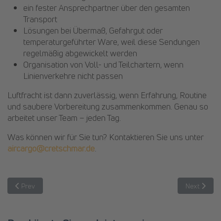
ein fester Ansprechpartner über den gesamten
Transport
Lösungen bei Übermaß, Gefahrgut oder
temperaturgeführter Ware, weil diese Sendungen
regelmäßig abgewickelt werden
Organisation von Voll- und Teilchartern, wenn
Linienverkehre nicht passen
Luftfracht ist dann zuverlässig, wenn Erfahrung, Routine
und saubere Vorbereitung zusammenkommen. Genau so
arbeitet unser Team – jeden Tag.
Was können wir für Sie tun? Kontaktieren Sie uns unter
aircargo@cretschmar.de
.
Previous article: Chinese New Year: Was jetzt für die Luftfracht zählt
Next article
Prev
Next