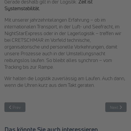
Gerade deshalb gilt in der Logistik:
Zeit ist
Systemstabilität.
Mit unserer jahrzehntelangen Erfahrung – ob im
internationalen Transport, in der Luft- und Seefracht, im
NightStarExpress oder in der Lagerlogistik – treffen wir
bei CRETSCHMAR im Vorfeld technische,
organisatorische und personelle Vorkehrungen, damit
unsere Prozesse auch in der Umstellungsnacht
reibungslos laufen. So bleibt alles synchron – vom
Tracking bis zur Rampe.
Wir halten die Logistik zuverlässig am Laufen. Auch dann,
wenn die Uhren kurz aus dem Takt geraten.
Previous article: Yvonne bringt Kinder zum Lächeln
Next articl
Prev
Next
Das könnte Sie auch interessieren....