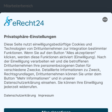
Mitarbeiterbereich
Sitemap
SOCIAL MEDIA
Facebook
Linkedin
xing
Instagram
NEUESTEN STELLENANGEBOTE
Mitarbeiter Wareneingang / Warenausgang (m/w/d)
23. Juli 2026
Disponent nationale und internationale Transporte (m/w/d)
05. Juni 2026