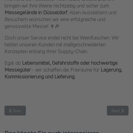
bringen wir ihre Weine rechtzeitig und sicher zum
Messegelände in Düsseldorf
. Allen Ausstellern und
Besuchern wünschen wir eine erfolgreiche und
genussvolle Messe! 🍷🎉
Doch unser Service endet nicht bei Weinflaschen. Wir
helfen unseren Kunden mit maßgeschneiderten
Konzepten entlang Ihrer Supply-Chain.
Egal ob
Lebensmittel, Gefahrstoffe oder hochwertige
Messegüter
- wir schaffen die Freiräume für
Lagerung,
Kommissionierung und Lieferung.
Previous article: Logistikangebot: Mit CRETSCHMAR entspannt zur 
Next article
Prev
Next