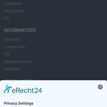
Legal Notice
Privacy police
GTC
INFORMATION
Certificates
Customer area
FAQ
Mitarbeiterbereich
SDB2Excel
SOCIAL MEDIA
Facebook
Linkedin
xing
Instagram