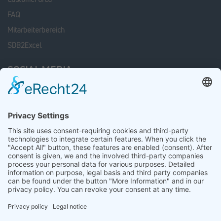
FAQ
Mitarbeiterbereich
SDB2Excel
SOCIAL MEDIA
Facebook
Linkedin
xing
Instagram
LATEST JOB OFFERS
Mitarbeiter Wareneingang / Warenausgang (m/w/d)
23 July 2026
Disponent nationale und internationale Transporte (m/w/d)
05 June 2026