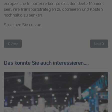
europäische Importeure könnte dies der ideale Moment
sein, ihre Transportstrategien zu optimieren und Kosten
nachhaltig zu senken.
Sprechen Sie uns an.
Previous article: Erstklassige Lagerlösungen in Düsseldorf – Ihr P
Next articl
Prev
Next
Das könnte Sie auch interessieren....