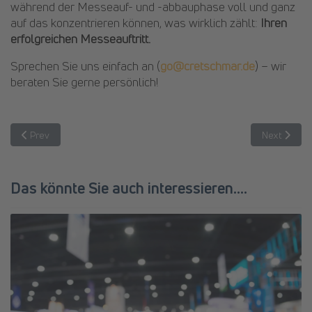
während der Messeauf- und -abbauphase voll und ganz
auf das konzentrieren können, was wirklich zählt:
Ihren
erfolgreichen Messeauftritt.
Sprechen Sie uns einfach an (
go@cretschmar.de
) – wir
beraten Sie gerne persönlich!
Previous article: Audits abgeschlossen – starkes Gesamtbild über a
Next articl
Prev
Next
Das könnte Sie auch interessieren....