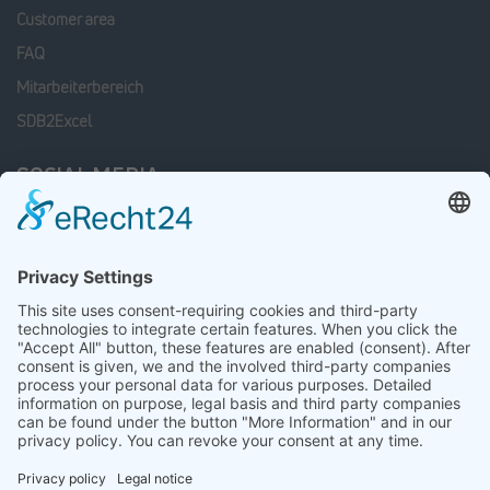
Customer area
FAQ
Mitarbeiterbereich
SDB2Excel
SOCIAL MEDIA
Facebook
Linkedin
xing
Instagram
LATEST JOB OFFERS
Mitarbeiter Wareneingang / Warenausgang (m/w/d)
23 July 2026
Sortiermitarbeiter (m/w/d)