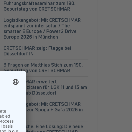
Führungskräfteseminar zum 190.
Geburtstag von CRETSCHMAR
Logistikangebot: Mit CRETSCHMAR
entspannt zur intersolar / The
smarter E Europe / Power2 Drive
Europe 2026 in München
CRETSCHMAR zeigt Flagge bei
Düsseldorf IN
3 Fragen an Matthias Stich zum 190.
Geburtstag von CRETSCHMAR
CRETSCHMAR erweitert
Lagerkapazitäten für LGK 11 und 13 am
Logistik-Hub Düsseldorf
Logistikangebot: Mit CRETSCHMAR
entspannt zur Spoga + Gafa 2026 in
Köln
Vier Bereiche. Eine Lösung: Die neue