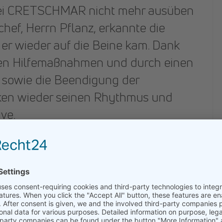
b bei CRETSCHMAR nicht mehr ausüben
hef, Herrn Pflanz, erkannte die
 er wieder auf die Beine kam. Dank
en Hilfemaßnahmen und durch einen
 sowie die Beendigung der
nken wieder seinen Rhythmus und
ve.
n gesetzte Vertrauen um ein
hre hinweg übernahm er zahlreiche
er alle immer mit größtmöglichem
hslung, die seine Arbeit mit all ihren