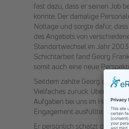
fast dazu, dass er seinen Jo
konnte. Der damalige Personalc
Notlage und sorgte dafür, dass
des Angebots von verschieden
Standortwechsel im Jahr 2003
Schichtarbeit fand Georg Fra
somit auch eine neue Perspekti
Seitdem zahlte Georg das in ih
Vielfaches zurück. Über die Ja
Aufgaben bei uns im Haus, die 
Engagement ausfüllte.
Er persönlich schätzt die Abwec