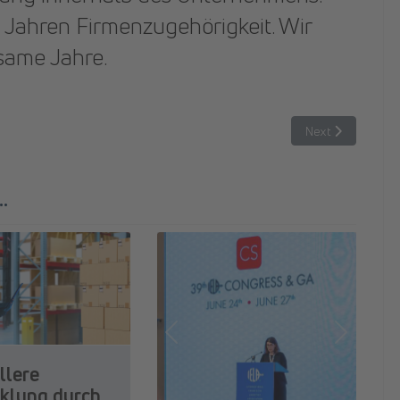
Jahren Firmenzugehörigkeit. Wir
same Jahre.
nk von CRETSCHMAR
Next article: Das
Next
.
Previous
Next
llere
klung durch