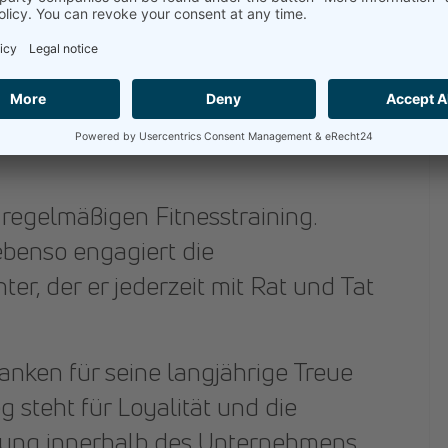
 sich bringt. Diese Vielseitigkeit
ach 25 Jahren nach wie vor gerne und
ben der Abwechslung ist es das
mit seinen Kollegen, dass er als
regelmäßigen Fitnesstraining.
ebenso engagiert die
ter, der er jederzeit mit Rat und Tat
nken für seine langjährige Treue
steht für Loyalität und die
lung innerhalb des Unternehmens.