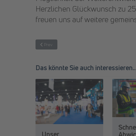
Herzlichen Glückwunsch zu 25 
freuen uns auf weitere gemein
Previous article: Das digitale Weihnachtsgesche
Prev
Das könnte Sie auch interessieren...
Schne
Unser
Abwic