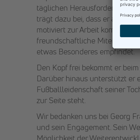
täglichen Herausforderungen mit
trägt dazu bei, dass er auch n
motiviert zur Arbeit kommt. Ne
freundschaftliche Miteinander 
etwas Besonderes empfindet.
Den Kopf frei bekommt er beim 
Darüber hinaus unterstützt er 
Fußballleidenschaft seiner Toch
zur Seite steht.
Wir bedanken uns bei Georg Fra
und sein Engagement. Sein Weg 
Möglichkeit der Weiterentwick