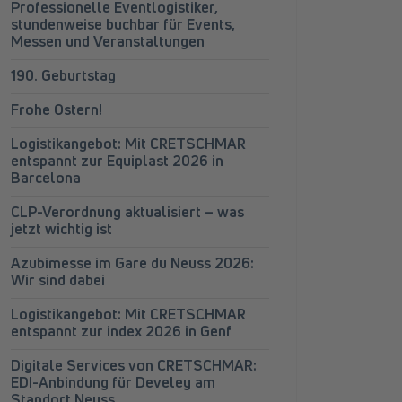
Professionelle Eventlogistiker,
stundenweise buchbar für Events,
Messen und Veranstaltungen
190. Geburtstag
Frohe Ostern!
 nennen wir eine klassische Win-win-Situation
Logistikangebot: Mit CRETSCHMAR
entspannt zur Equiplast 2026 in
Barcelona
CLP-Verordnung aktualisiert – was
jetzt wichtig ist
Azubimesse im Gare du Neuss 2026:
Wir sind dabei
Logistikangebot: Mit CRETSCHMAR
entspannt zur index 2026 in Genf
Digitale Services von CRETSCHMAR:
EDI-Anbindung für Develey am
Standort Neuss