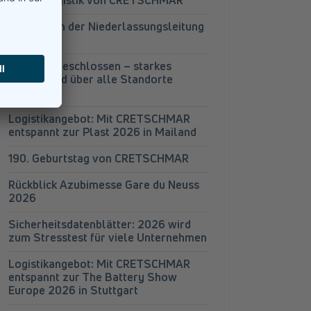
Projektlogistik von CRETSCHMAR
Wechsel in der Niederlassungsleitung
Leipzig
Audits abgeschlossen – starkes
Gesamtbild über alle Standorte
hinweg
Logistikangebot: Mit CRETSCHMAR
entspannt zur Plast 2026 in Mailand
190. Geburtstag von CRETSCHMAR
Rückblick Azubimesse Gare du Neuss
2026
Sicherheitsdatenblätter: 2026 wird
zum Stresstest für viele Unternehmen
Logistikangebot: Mit CRETSCHMAR
entspannt zur The Battery Show
Europe 2026 in Stuttgart