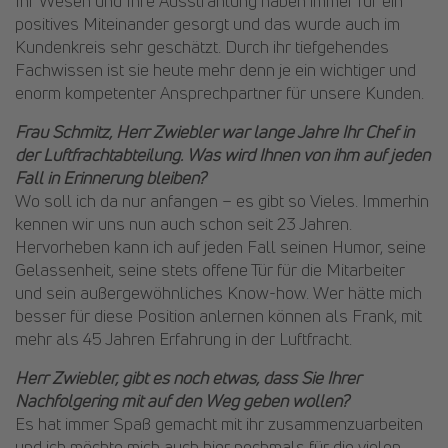
Ihr Wesen und Ihre Ausstrahlung haben immer für ein
positives Miteinander gesorgt und das wurde auch im
Kundenkreis sehr geschätzt. Durch ihr tiefgehendes
Fachwissen ist sie heute mehr denn je ein wichtiger und
enorm kompetenter Ansprechpartner für unsere Kunden.
Frau Schmitz, Herr Zwiebler war lange Jahre Ihr Chef in
der Luftfrachtabteilung. Was wird Ihnen von ihm auf jeden
Fall in Erinnerung bleiben?
Wo soll ich da nur anfangen – es gibt so Vieles. Immerhin
kennen wir uns nun auch schon seit 23 Jahren.
Hervorheben kann ich auf jeden Fall seinen Humor, seine
Gelassenheit, seine stets offene Tür für die Mitarbeiter
und sein außergewöhnliches Know-how. Wer hätte mich
besser für diese Position anlernen können als Frank, mit
mehr als 45 Jahren Erfahrung in der Luftfracht.
Herr Zwiebler, gibt es noch etwas, dass Sie Ihrer
Nachfolgering mit auf den Weg geben wollen?
Es hat immer Spaß gemacht mit ihr zusammenzuarbeiten
und ich möchte mich auch hier nochmals für die vielen,