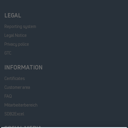
LEGAL
Reporting system
Legal Notice
Privacy police
GTC
INFORMATION
Certificates
Customer area
FAQ
Mitarbeiterbereich
SDB2Excel