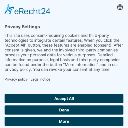
SOCIAL MEDIA
Facebook
Linkedin
xing
Instagram
LATEST JOB OFFERS
Mitarbeiter Wareneingang / Warenausgang (m/w/d)
23 July 2026
Sortiermitarbeiter (m/w/d)
15 July 2026
© 2026 L.W. Cretschmar GmbH & Co. KG
Cookie settings