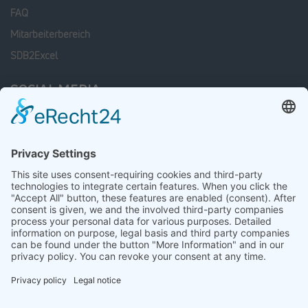
FAQ
Mitarbeiterbereich
SDB2Excel
SOCIAL MEDIA
Facebook
Linkedin
xing
Instagram
LATEST JOB OFFERS
Mitarbeiter Wareneingang / Warenausgang (m/w/d)
23 July 2026
Sortiermitarbeiter (m/w/d)
15 July 2026