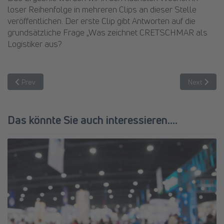
loser Reihenfolge in mehreren Clips an dieser Stelle
veröffentlichen. Der erste Clip gibt Antworten auf die
grundsätzliche Frage „Was zeichnet CRETSCHMAR als
Logistiker aus?
Previous article: 10 Jahre Engagement und Expertise – Herr Quoc-Ti
Next articl
Prev
Next
Das könnte Sie auch interessieren....